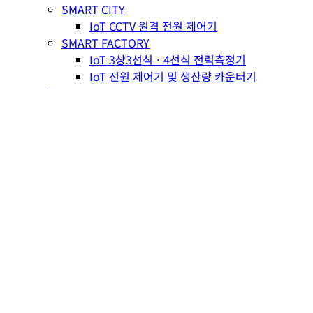
SMART CITY
IoT CCTV 원격 전원 제어기
SMART FACTORY
IoT 3상3선식ㆍ4선식 전력측정기
IoT 전원 제어기 및 생산량 카운터기
Lab
News
NEWS
REFERENCE
Contact
오시는 길
일반문의
견적문의
Shop
Search
Menu
글