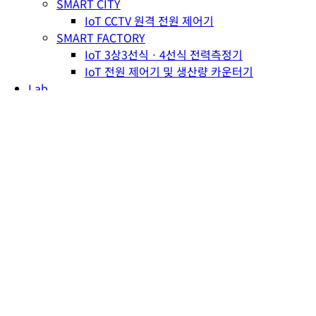
SMART CITY
IoT CCTV 원격 전원 제어기
SMART FACTORY
IoT 3상3선식ㆍ4선식 전력측정기
IoT 전원 제어기 및 생산량 카운터기
Lab
News
NEWS
REFERENCE
Contact
오시는 길
일반문의
견적문의
Shop
Search
Menu
글