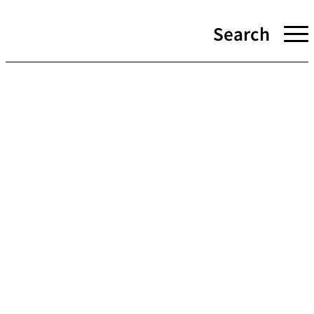
Search
PR RO
LET’S BE SMART !