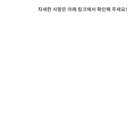
자세한 사항은 아래 링크에서 확인해 주세요!
LATEST LIST
격오지 소규모 가압장 AIoT 기반 원격 모니터링 시스템
AIoT 키오스크·PC 원격제어
여름철 스마트플러그 활용방법 꿀팁 모음.zip
다원디엔에스
zigbee
스마트싱스
IoT
IoT스위치
wwst
벽스위치