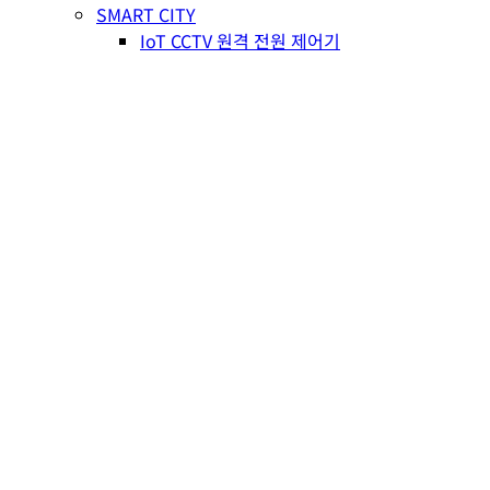
SMART CITY
IoT CCTV 원격 전원 제어기
SMART FACTORY
IoT 3상3선식ㆍ4선식 전력측정기
IoT 전원 제어기 및 생산량 카운터기
Lab
News
NEWS
REFERENCE
Contact
오시는 길
일반문의
견적문의
Shop
Search
Menu
ZigBee 모델 통합