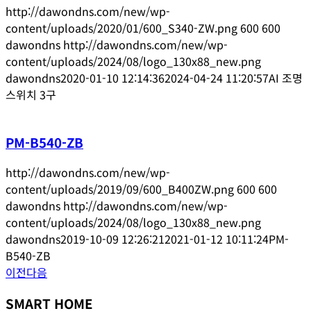
http://dawondns.com/new/wp-
content/uploads/2020/01/600_S340-ZW.png
600
600
dawondns
http://dawondns.com/new/wp-
content/uploads/2024/08/logo_130x88_new.png
dawondns
2020-01-10 12:14:36
2024-04-24 11:20:57
AI 조명
스위치 3구
PM-B540-ZB
http://dawondns.com/new/wp-
content/uploads/2019/09/600_B400ZW.png
600
600
dawondns
http://dawondns.com/new/wp-
content/uploads/2024/08/logo_130x88_new.png
dawondns
2019-10-09 12:26:21
2021-01-12 10:11:24
PM-
B540-ZB
이전
다음
SMART HOME