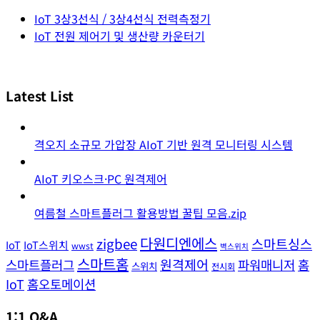
IoT 3상3선식 / 3상4선식 전력측정기
IoT 전원 제어기 및 생산량 카운터기
Latest List
격오지 소규모 가압장 AIoT 기반 원격 모니터링 시스템
AIoT 키오스크·PC 원격제어
여름철 스마트플러그 활용방법 꿀팁 모음.zip
다원디엔에스
zigbee
스마트싱스
IoT
IoT스위치
wwst
벽스위치
스마트홈
스마트플러그
원격제어
파워매니저
홈
스위치
전시회
IoT
홈오토메이션
1:1 Q&A